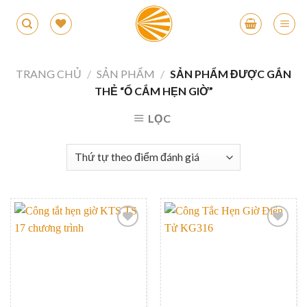
Skip
to
content
TRANG CHỦ
/
SẢN PHẨM
/
SẢN PHẨM ĐƯỢC GẮN
THẺ “Ổ CẮM HẸN GIỜ”
LỌC