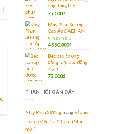
ống đồng lã 6
75.000
₫
Máy Phun Sương
Cao Áp DAEHAN
5.000.000
₫
4.950.000
₫
Béc cao áp ống
đồng loại béc đồng
ngắn
75.000
₫
PHẢN HỒI GẦN ĐÂY
ng
Máy Phun Sương
trong
Vỉ phun
sương siêu âm 10 mắt (Mẫu
mới)