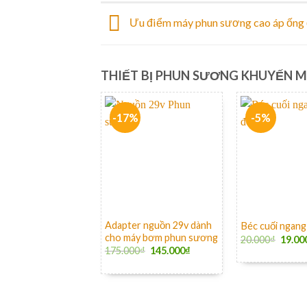
Ưu điểm máy phun sương cao áp ống
THIẾT BỊ PHUN SƯƠNG KHUYẾN M
-17%
-5%
+
+
Adapter nguồn 29v dành
Béc cuối ngang
cho máy bơm phun sương
20.000
₫
19.00
175.000
₫
145.000
₫