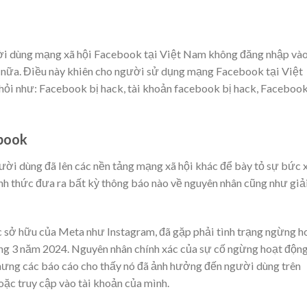
ời dùng mạng xã hội Facebook tại Việt Nam không đăng nhập và
 nữa. Điều này khiên cho người sử dụng mạng Facebook tại Việt
hỏi như: Facebook bị hack, tài khoản facebook bị hack, Facebook
ebook
gười dùng đã lên các nền tảng mạng xã hội khác để bày tỏ sự bức 
h thức đưa ra bất kỳ thông báo nào về nguyên nhân cũng như giả
c sở hữu của Meta như Instagram, đã gặp phải tình trạng ngừng h
áng 3 năm 2024. Nguyên nhân chính xác của sự cố ngừng hoạt độn
ưng các báo cáo cho thấy nó đã ảnh hưởng đến người dùng trên
oặc truy cập vào tài khoản của mình.