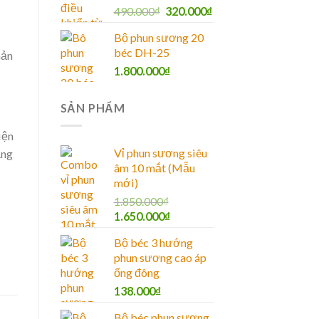
490.000
₫
320.000
₫
Bộ phun sương 20
béc DH-25
hản
1.800.000
₫
SẢN PHẨM
iện
Vỉ phun sương siêu
ăng
âm 10 mắt (Mẫu
mới)
1.850.000
₫
1.650.000
₫
Bộ béc 3 hướng
phun sương cao áp
ống đông
138.000
₫
Bộ béc phun sương