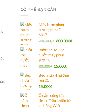
CÓ THỂ BẠN CẦN
o
Máy bơm phun
sương mini DH-
 bị
6017
700.000
₫
600.000
₫
Ruột lọc, lõi lọc
nước máy phun
xúc
sương
i
30.000
₫
15.000
₫
Béc nhựa 4 hướng
ren 21
oạt
15.000
₫
g
Ổ cắm công tắc
timer điều khiển từ
xa bằng Wifi