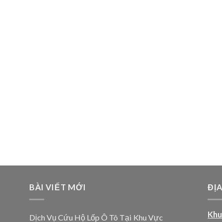
BÀI VIẾT MỚI
ĐỊ
Khu
Dịch Vụ Cứu Hộ Lốp Ô Tô Tại Khu Vực