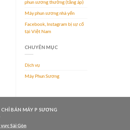
phun sương thường (tăng áp)
Máy phun sương nhà yến
Facebook, Instagram bị sự cố
tại Việt Nam
CHUYÊN MỤC
Dịch vụ
Máy Phun Sương
A CHỈ BÁN MÁY P SƯƠNG
 vực Sài Gòn