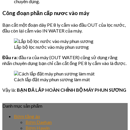
chuyên dụng.
Công đoạn phần cấp nươc vào máy
Bạn cắt một đoạn dây PE 8 ly cắm vào đầu OUT của lọc nước,
đầu còn lại cắm vào IN WATER của máy.
Lắp bộ lọc nước vào máy phun sương
Đầu ra:
đầu ra của máy (OUT WATER) cũng sử dụng răng
nhấn chuyên dụng bạn chỉ cần cắt ống PE 8 ly cắm vào là được.
Cách lắp đặt máy phun sương làm mát
Vậy là:
BẠN ĐÃ LẮP HOÀN CHỈNH BỘ MÁY PHUN SƯƠNG
Danh mục sản phẩm
Bơm tăng áp
Bơm Daehan
Bơm Hawin