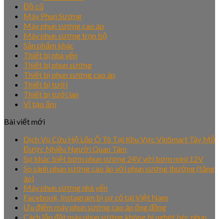
Đồ cũ
Máy Phun Sương
Máy phun sương cao áp
Máy phun sương trọn bộ
Sản phẩm khác
Thiết bị nhà yến
Thiết bị phun sương
Thiết bị phun sương cao áp
Thiết bị tưới
Thiết bị tưới lan
Vỉ tạo ẩm
Bài viết mới
Dịch Vụ Cứu Hộ Lốp Ô Tô Tại Khu Vực VinSmart Tây Mỗ
Được Nhiều Người Quan Tâm
Sự khác biệt bơm phun sương 24V với bơm mini 12V
So sánh phun sương cao áp với phun sương thường (tăng
áp)
Máy phun sương nhà yến
Facebook, Instagram bị sự cố tại Việt Nam
Ưu điểm máy phun sương cao áp ống đồng
Cách lắp đặt máy phun sương không bị nghẹt béc phun