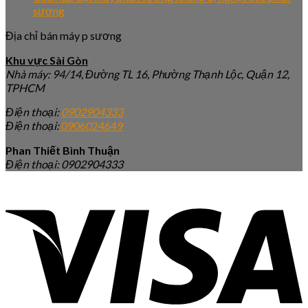
sương
Địa chỉ bán máy p sương
Khu vực Sài Gòn
Nhà máy: 94/14, Đường TL 16, Phường Thạnh Lộc, Quận 12,
TPHCM
Điện thoại:
0902904333
Điện thoại:
0906024649
Phan Thiết Bình Thuận
Điện thoại: 0902904333