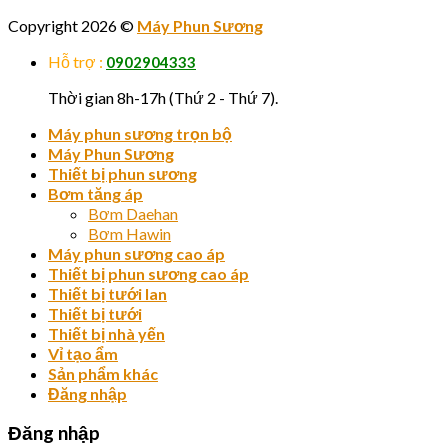
Copyright 2026 ©
Máy Phun Sương
Hỗ trợ :
0902904333
Thời gian 8h-17h (Thứ 2 - Thứ 7).
Máy phun sương trọn bộ
Máy Phun Sương
Thiết bị phun sương
Bơm tăng áp
Bơm Daehan
Bơm Hawin
Máy phun sương cao áp
Thiết bị phun sương cao áp
Thiết bị tưới lan
Thiết bị tưới
Thiết bị nhà yến
Vỉ tạo ẩm
Sản phẩm khác
Đăng nhập
Đăng nhập