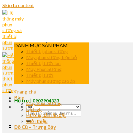
Skip to content
DANH MỤC SẢN PHẨM
Thiết bị phun sương
Máy phun sương trọn bộ
Thiết bị tưới lan
Máy Phun Sương
Thiết bị tưới
Máy phun sương cao áp
Trang chủ
Blog
Hỗ trợ |
0902904333
Máy Phun Sương
Dịch vụ
Hướng dẫn lắp đặt
Giới thiệu
Đồ Cũ – Trưng Bày