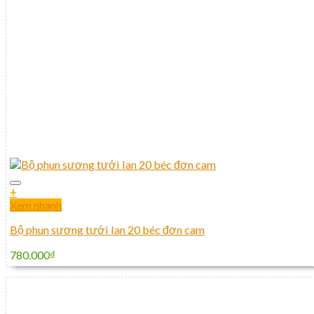
+
Xem nhanh
Bộ phun sương tưới lan 20 béc đơn cam
780.000
₫