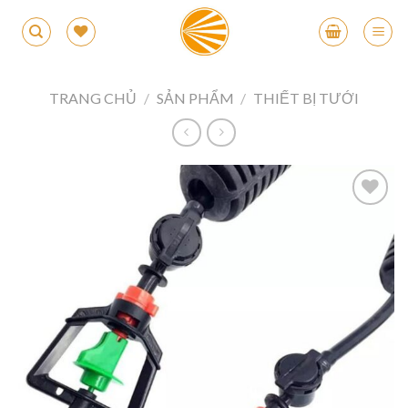
Skip
to
content
TRANG CHỦ
/
SẢN PHẨM
/
THIẾT BỊ TƯỚI