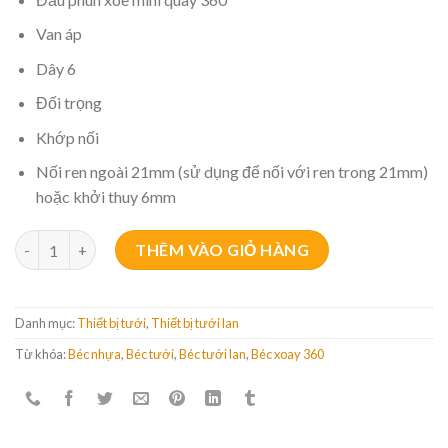
Van áp
Dây 6
Đối trọng
Khớp nối
Nối ren ngoài 21mm (sử dụng để nối với ren trong 21mm)
hoặc khởi thuy 6mm
Bộ 5 Béc Phun Mưa Tưới Cây Tưới Lan số lượng
THÊM VÀO GIỎ HÀNG
Danh mục:
Thiết bị tưới
,
Thiết bị tưới lan
Từ khóa:
Béc nhựa
,
Béc tưới
,
Béc tưới lan
,
Béc xoay 360