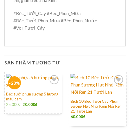
lan, giàn treo, nhà kính
#Béc_Tưới_Cây #Béc_Phun_Mưa
#Béc_Tưới_Phun_Mưa #Béc_Phun_Nước
#Vòi_Tưới_Cây
SẢN PHẨM TƯƠNG TỰ
-20%
Béc tưới phun sương 5 hướng
màu cam
Bịch 10 Béc Tưới Cây Phun
25.000
₫
20.000
₫
Sương Hạt Nhỏ Kèm Nối Ren
21 Tưới Lan
60.000
₫