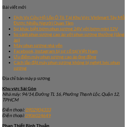
Bài viết mới
Dịch Vụ Cứu Hộ Lốp Ô Tô Tại Khu Vực VinSmart Tây Mỗ
Được Nhiều Người Quan Tâm
Sự khác biệt bơm phun sương 24V với bơm mini 12V
So sánh phun sương cao áp với phun sương thường (tăng
áp)
Máy phun sương nhà yến
Facebook, Instagram bị sự cố tại Việt Nam
Ưu điểm máy phun sương cao áp ống đồng
Cách lắp đặt máy phun sương không bị nghẹt béc phun
sương
Địa chỉ bán máy p sương
Khu vực Sài Gòn
Nhà máy: 94/14, Đường TL 16, Phường Thạnh Lộc, Quận 12,
TPHCM
Điện thoại:
0902904333
Điện thoại:
0906024649
Phan Thiết Bình Thuận