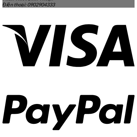
Điện thoại: 0902904333