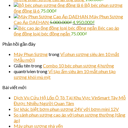
Bộ béc phun sương
ống đồng lã 6
75.000
₫
Máy Phun Sương
Cao Áp DAEHAN
5.000.000
₫
4.950.000
₫
Béc cao áp
ống đồng loại béc đồng ngắn
75.000
₫
Phản hồi gần đây
Máy Phun Sương
trong
Vỉ phun sương siêu âm 10 mắt
(Mẫu mới)
Giấu tên
trong
Combo 10 béc phun sương 4 hướng
quantrivien
trong
Vỉ tạo ẩm siêu âm 10 mắt phun tạo
sương khói mù mịt
Bài viết mới
Dịch Vụ Cứu Hộ Lốp Ô Tô Tại Khu Vực VinSmart Tây Mỗ
Được Nhiều Người Quan Tâm
Sự khác biệt bơm phun sương 24V với bơm mini 12V
So sánh phun sương cao áp với phun sương thường (tăng
áp)
Máy phun sương nhà yến