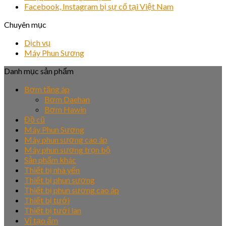
Facebook, Instagram bị sự cố tại Việt Nam
Chuyên mục
Dịch vụ
Máy Phun Sương
Danh mục sản phẩm
Bơm tăng áp
Bơm Daehan
Bơm Hawin
Đồ cũ
Máy Phun Sương
Máy phun sương cao áp
Máy phun sương trọn bộ
Sản phẩm khác
Thiết bị nhà yến
Thiết bị phun sương
Thiết bị phun sương cao áp
Thiết bị tưới
Thiết bị tưới lan
Vỉ tạo ẩm