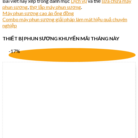
Bài viết này xếp trong danh mục
Dịch vụ
và thẻ
sửa chữa máy
phun sương
,
thợ lắp máy phun sương
.
Máy phun sương cao áp ống đồng
Combo máy phun sương giải pháp làm mát hiệu quả chuyên
nghiệp
THIẾT BỊ PHUN SƯƠNG KHUYẾN MÃI THÁNG NÀY
-17%