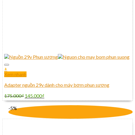
+
Xem nhanh
Adapter nguồn 29v dành cho máy bơm phun sương
175.000
₫
145.000
₫
-5%