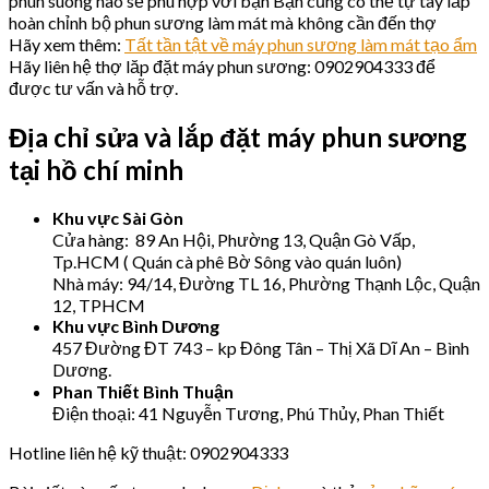
phun suong nào sẽ phù hợp với bạn Bạn cũng có thể tự tay lắp
hoàn chỉnh bộ phun sương làm mát mà không cần đến thợ
Hãy xem thêm:
Tất tần tật về máy phun sương làm mát tạo ẩm
Hãy liên hệ thợ lăp đặt máy phun sương: 0902904333 để
được tư vấn và hỗ trợ.
Địa chỉ sửa và lắp đặt máy phun sương
tại hồ chí minh
Khu vực Sài Gòn
Cửa hàng: 89 An Hội, Phường 13, Quận Gò Vấp,
Tp.HCM ( Quán cà phê Bờ Sông vào quán luôn)
Nhà máy: 94/14, Đường TL 16, Phường Thạnh Lộc, Quận
12, TPHCM
Khu vực Bình Dương
457 Đường ĐT 743 – kp Đông Tân – Thị Xã Dĩ An – Bình
Dương.
Phan Thiết Bình Thuận
Điện thoại: 41 Nguyễn Tương, Phú Thủy, Phan Thiết
Hotline liên hệ kỹ thuật: 0902904333