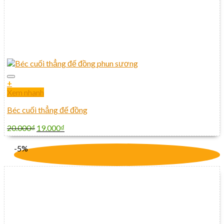
+
Xem nhanh
Béc cuối thẳng đế đồng
20.000
₫
19.000
₫
-5%