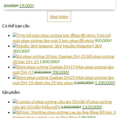
20.000
₫
19.000
₫
Xem thêm
Có thể bạn cần
Trọn bộ
máy phun sương làm mát 5 béc phun đế nhựa
950.000
₫
Nguồn (Adapter) 36V
300.000
₫
Bộ phun sương
20 béc DH-25
1.800.000
₫
Máy phun sương làm
mát DH-17
800.000
₫
700.000
₫
Máy phun sương làm
mát DH-25 dành cho 25 béc phun
1.200.000
₫
1.100.000
₫
Sản phẩm
Vỉ phun sương
siêu âm 10 mắt (Mẫu mới)
1.850.000
₫
1.650.000
₫
Bộ béc 3
hướng phun sương cao áp ống đông
138.000
₫