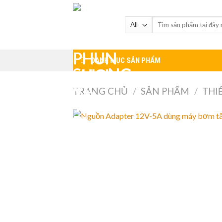
Skip
to
content
DANH MỤC SẢN PHẨM
TRANG CHỦ
/
SẢN PHẨM
/
THI