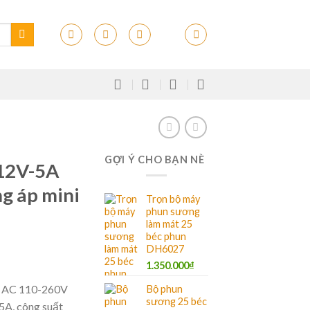
GỢI Ý CHO BẠN NÈ
12V-5A
g áp mini
Trọn bộ máy
phun sương
làm mát 25
béc phun
DH6027
1.350.000
₫
o AC 110-260V
Bộ phun
sương 25 béc
5A, công suất