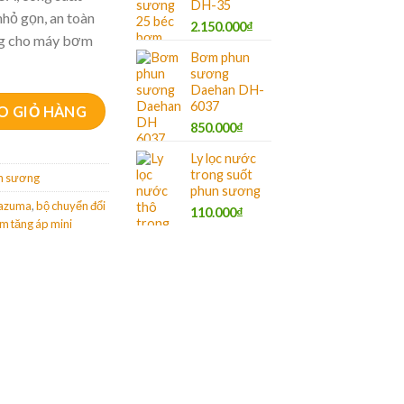
DH-35
nhỏ gọn, an toàn
2.150.000
₫
ng cho máy bơm
Bơm phun
sương
Daehan DH-
 bơm tăng áp mini 12V số lượng
6037
O GIỎ HÀNG
850.000
₫
Ly lọc nước
trong suốt
un sương
phun sương
Kazuma
,
bộ chuyển đổi
110.000
₫
 tăng áp mini