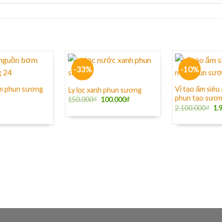
-33%
-10%
+
+
m phun sương
Vỉ tạo ẩm siêu
Ly lọc xanh phun sương
phun tạo sươn
150.000
₫
100.000
₫
2.100.000
₫
1.