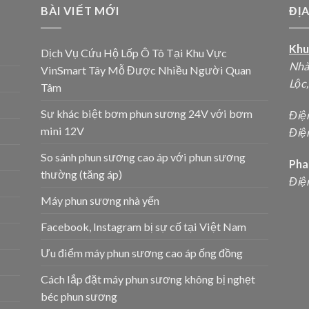
BÀI VIẾT MỚI
ĐỊ
Khu
Dịch Vụ Cứu Hộ Lốp Ô Tô Tại Khu Vực
Nhà
VinSmart Tây Mỗ Được Nhiều Người Quan
Lộc
Tâm
Sự khác biệt bơm phun sương 24V với bơm
Điệ
mini 12V
Điện
So sánh phun sương cao áp với phun sương
Pha
thường (tăng áp)
Điệ
Máy phun sương nhà yến
Facebook, Instagram bị sự cố tại Việt Nam
Ưu điểm máy phun sương cao áp ống đồng
Cách lắp đặt máy phun sương không bị nghẹt
béc phun sương