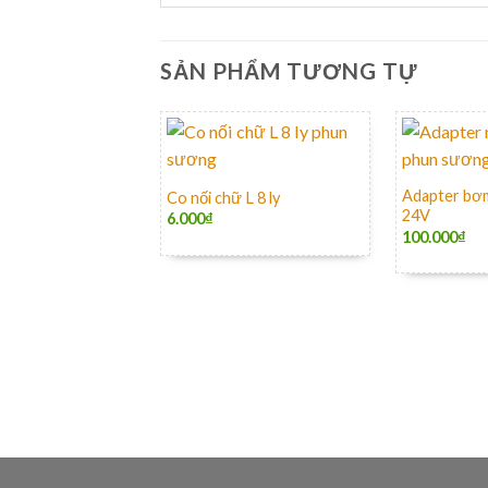
SẢN PHẨM TƯƠNG TỰ
+
+
Adapter bơ
Co nối chữ L 8 ly
24V
6.000
₫
100.000
₫