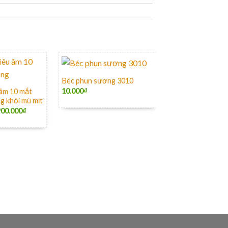
+
-35%
Béc phun sương 3010
10.000
₫
 âm 10 mắt
g khói mù mịt
900.000
₫
+
Ổ cắm công tắc t
khiển từ xa bằng 
490.000
₫
320.00