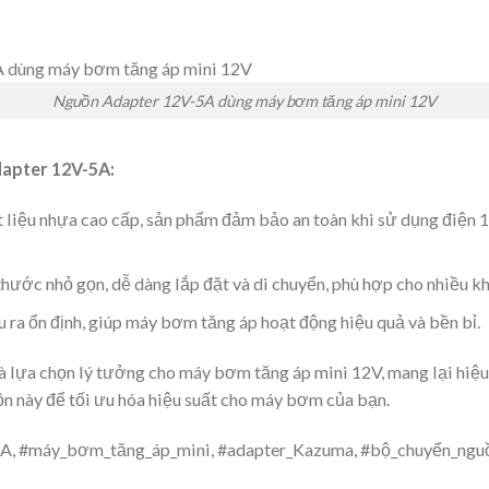
Nguồn Adapter 12V-5A dùng máy bơm tăng áp mini 12V
dapter 12V-5A:
 liệu nhựa cao cấp, sản phẩm đảm bảo an toàn khi sử dụng điện 1
hước nhỏ gọn, dễ dàng lắp đặt và di chuyển, phù hợp cho nhiều k
ra ổn định, giúp máy bơm tăng áp hoạt động hiệu quả và bền bỉ.
lựa chọn lý tưởng cho máy bơm tăng áp mini 12V, mang lại hiệu q
ồn này để tối ưu hóa hiệu suất cho máy bơm của bạn.
5A, #máy_bơm_tăng_áp_mini, #adapter_Kazuma, #bộ_chuyển_ng