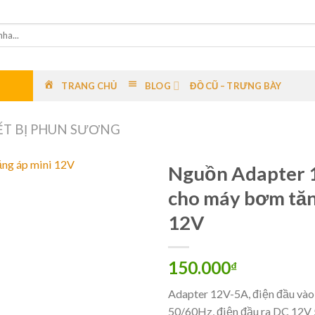
TRANG CHỦ
BLOG
ĐỒ CŨ – TRƯNG BÀY
ẾT BỊ PHUN SƯƠNG
Nguồn Adapter 
cho máy bơm tăn
12V
150.000
₫
Adapter 12V-5A, điện đầu và
50/60Hz, điện đầu ra DC 12V 