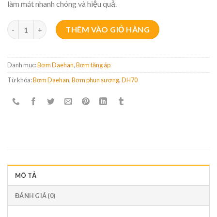
làm mát nhanh chóng và hiệu quả.
Bơm phun sương Daehan DH 70 số lượng
THÊM VÀO GIỎ HÀNG
Danh mục:
Bơm Daehan
,
Bơm tăng áp
Từ khóa:
Bơm Daehan
,
Bơm phun sương
,
DH70
MÔ TẢ
ĐÁNH GIÁ (0)