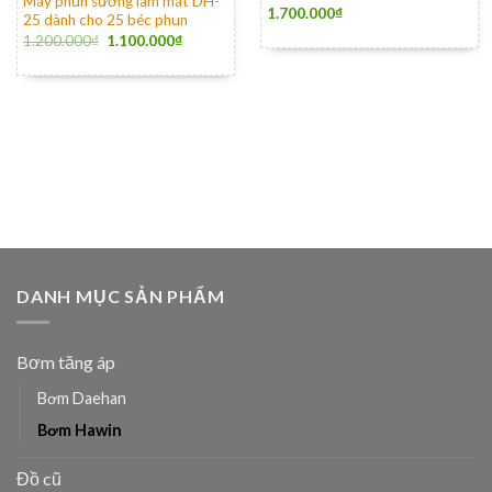
Máy phun sương làm mát DH-
1.700.000
₫
25 dành cho 25 béc phun
1.200.000
₫
1.100.000
₫
DANH MỤC SẢN PHẨM
Bơm tăng áp
Bơm Daehan
Bơm Hawin
Đồ cũ