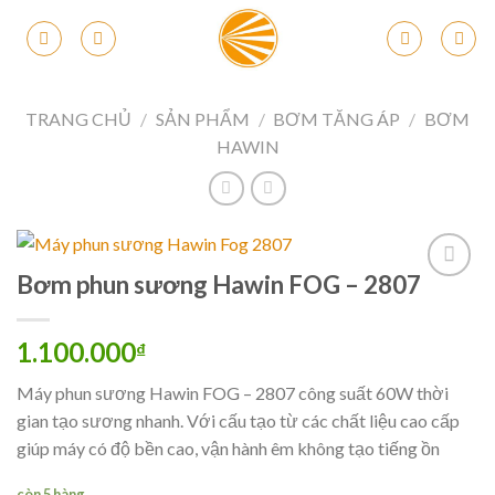
Skip
to
content
TRANG CHỦ
/
SẢN PHẨM
/
BƠM TĂNG ÁP
/
BƠM
HAWIN
Bơm phun sương Hawin FOG – 2807
1.100.000
₫
Máy phun sương Hawin FOG – 2807 công suất 60W thời
gian tạo sương nhanh. Với cấu tạo từ các chất liệu cao cấp
giúp máy có độ bền cao, vận hành êm không tạo tiếng ồn
còn 5 hàng