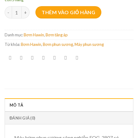
Bơm phun sương Hawin FOG – 2807 số lượng
THÊM VÀO GIỎ HÀNG
Danh mục:
Bơm Hawin
,
Bơm tăng áp
Từ khóa:
Bơm Hawin
,
Bơm phun sương
,
Máy phun sương
MÔ TẢ
ĐÁNH GIÁ (0)
Máy bơm phun sương công nghiệp FOG-2807 có