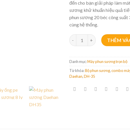
đến cho bạn giải pháp làm mát
sương khử khuẩn hiệu quả tiết
phun sương 20 béc công suất 
cùng hệ thống.
Bộ phun sương 20 béc DH-35 
THÊM VÀ
Danh mục:
Máy phun sương trọn bộ
Từ khóa:
Bộ phun sương
,
combo máy
Daehan
,
DH-35