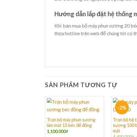
Hướng dẫn lắp đặt hệ thống 
Khi bạn mua bộ máy phun sương 20 bé
thọa hotline trên web để chúng tôi có t
SẢN PHẨM TƯƠNG TỰ
-2%
+
+
Trọn bộ máy phun sương
Trọn bộ hệ 
làm mát 15 béc đế đồng
sương 100 b
mát
1.100.000
₫
4.400.000
₫