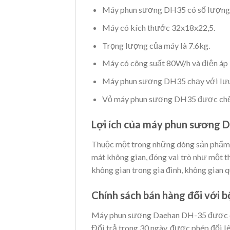
Máy phun sương DH35 có số lượng bé
Máy có kích thước 32x18x22,5.
Trọng lượng của máy là 7.6kg.
Máy có công suất 80W/h và điện á
Máy phun sương DH35 chạy với lưu l
Vỏ máy phun sương DH35 được chế t
Lợi ích của máy phun sương 
Thuộc một trong những dòng sản phẩm 
mát không gian, đóng vai trò như một t
không gian trong gia đình, không gian 
Chính sách bán hàng đối với
Máy phun sương Daehan DH-35 được cô
Đổi trả trong 30 ngày, được phép đổi lê