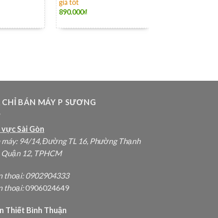
giá tốt
890.000
₫
+
Combo máy phun
trọn bộ 5 béc ph
850.000
₫
A CHỈ BÁN MÁY P SƯƠNG
 vực Sài Gòn
 máy: 94/14, Đường TL 16, Phường Thạnh
, Quận 12, TPHCM
n thoại:
0902904333
 thoại:
0906024649
n Thiết Bình Thuận