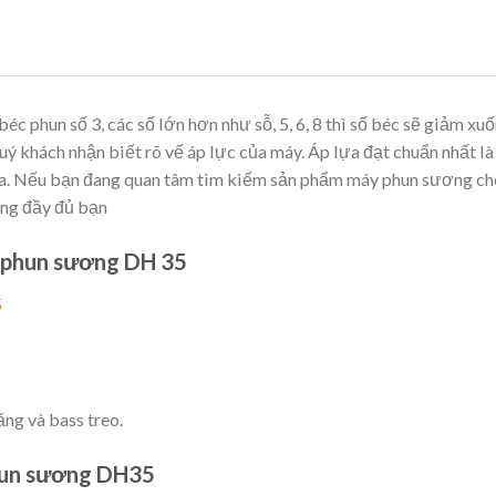
c phun số 3, các số lớn hơn như sỗ, 5, 6, 8 thì số béc sẽ giảm xu
quý khách nhận biết rõ vế áp lực của máy. Áp lựa đạt chuẩn nhất l
pha. Nếu bạn đang quan tâm tìm kiếm sản phẩm máy phun sương ch
ơng đầy đủ bạn
 phun sương DH 35
5
ng và bass treo.
hun sương DH35