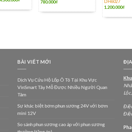
DH6027
780.000
₫
1.200.000
₫
BÀI VIẾT MỚI
ĐỊ
Khu
Dịch Vụ Cứu Hộ Lốp Ô Tô Tại Khu Vực
Nhà
VinSmart Tây Mỗ Được Nhiều Người Quan
Lộc
Tâm
Sự khác biệt bơm phun sương 24V với bơm
Điệ
mini 12V
Điện
So sánh phun sương cao áp với phun sương
Pha
thường (tăng áp)