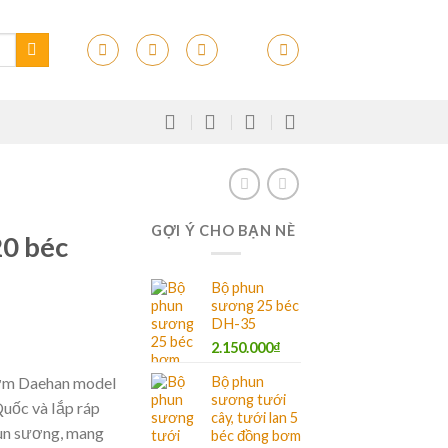
GỢI Ý CHO BẠN NÈ
0 béc
Bộ phun
sương 25 béc
DH-35
2.150.000
₫
Bộ phun
ơm Daehan model
sương tưới
ốc và lắp ráp
cây, tưới lan 5
hun sương, mang
béc đồng bơm