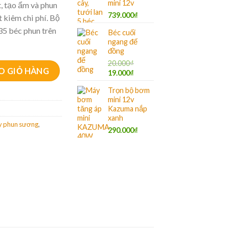
mini 12v
, tạo ẩm và phun
739.000
₫
 kiêm chi phí. Bộ
35 béc phun trên
Béc cuối
ngang đế
đồng
20.000
₫
số lượng
O GIỎ HÀNG
19.000
₫
Trọn bộ bơm
mini 12v
Kazuma nắp
xanh
 phun sương
,
290.000
₫