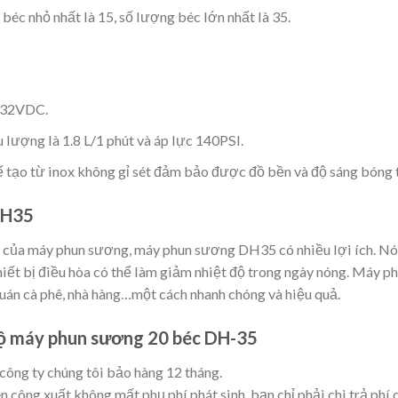
c nhỏ nhất là 15, số lượng béc lớn nhất là 35.
p 32VDC.
ượng là 1.8 L/1 phút và áp lực 140PSI.
ạo từ inox không gỉ sét đảm bảo được đồ bền và độ sáng bóng tr
DH35
của máy phun sương, máy phun sương DH35 có nhiều lợi ích. Nó 
hiết bị điều hòa có thể làm giảm nhiệt độ trong ngày nóng. Máy 
quán cà phê, nhà hàng…một cách nhanh chóng và hiệu quả.
 bộ máy phun sương 20 béc DH-35
ng ty chúng tôi bảo hàng 12 tháng.
n công xuất không mất phụ phí phát sinh, bạn chỉ phải chi trả phí 