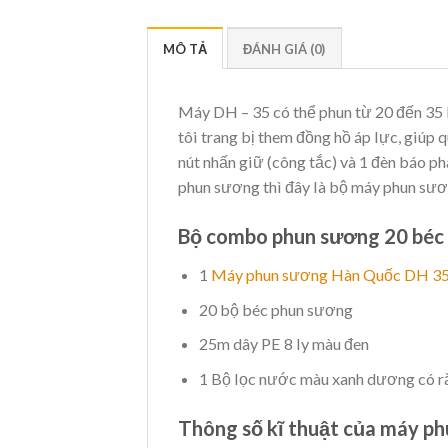
MÔ TẢ
ĐÁNH GIÁ (0)
Máy DH – 35 có thể phun từ 20 đến 35 bé
tôi trang bị them đồng hồ áp lực, giúp 
nút nhấn giữ (công tắc) và 1 đèn báo 
phun sương thì đây là bộ máy phun sư
Bộ combo phun sương 20 béc
1
Máy phun sương Hàn Quốc DH 3
20 bộ béc phun sương
25m dây PE 8 ly màu đen
1 Bộ lọc nước màu xanh dương có ră
Thông số kĩ thuật của máy p