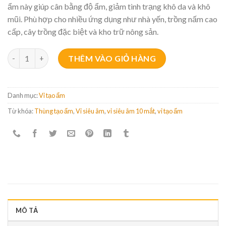
ẩm này giúp cân bằng độ ẩm, giảm tình trạng khô da và khô
mũi. Phù hợp cho nhiều ứng dụng như nhà yến, trồng nấm cao
cấp, cây trồng đặc biệt và kho trữ nông sản.
Bộ tạo ẩm siêu âm thùng nhựa 2 vỉ 10 mắt số lượng
THÊM VÀO GIỎ HÀNG
Danh mục:
Vỉ tạo ẩm
Từ khóa:
Thùng tạo ẩm
,
Vỉ siêu âm
,
vỉ siêu âm 10 mắt
,
vỉ tạo ẩm
MÔ TẢ