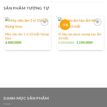
SẢN PHẨM TƯƠNG TỰ
-5%
Máy siêu âm 1 vỉ 10 mắt thùng
Vỉ siêu âm phun sương tạo ẩm
Inox
10 mắt
3.400.000
₫
1.250.000
₫
1.190.000
₫
DANH MỤC SẢN PHẨM